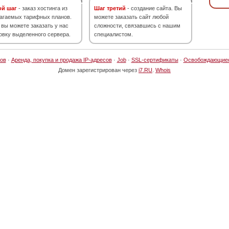
ой шаг
- заказ хостинга из
Шаг третий
- создание сайта. Вы
агаемых тарифных планов.
можете заказать сайт любой
 вы можете заказать у нас
сложности, связавшись с нашим
овку выделенного сервера.
специалистом.
ов
·
Аренда, покупка и продажа IP-адресов
·
Job
·
SSL-сертификаты
·
Освобождающие
Домен зарегистрирован через
i7.RU
.
Whois