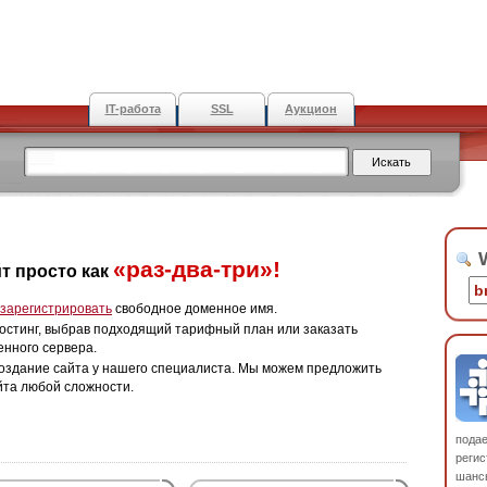
IT-работа
SSL
Аукцион
W
«раз-два-три»!
т просто как
зарегистрировать
свободное доменное имя.
остинг, выбрав подходящий тарифный план или заказать
енного сервера.
оздание сайта у нашего специалиста. Мы можем предложить
йта любой сложности.
пода
регис
шанс