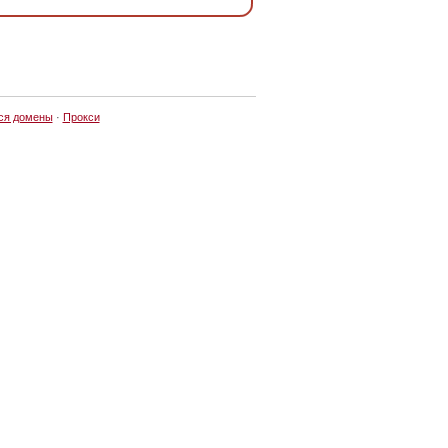
ся домены
·
Прокси