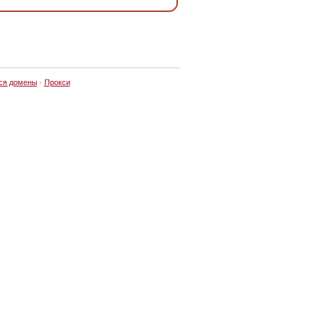
ся домены
·
Прокси