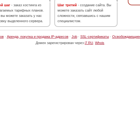
ой шаг
- заказ хостинга из
Шаг третий
- создание сайта. Вы
агаемых тарифных планов.
можете заказать сайт любой
 вы можете заказать у нас
сложности, связавшись с нашим
овку выделенного сервера.
специалистом.
ов
·
Аренда, покупка и продажа IP-адресов
·
Job
·
SSL-сертификаты
·
Освобождающие
Домен зарегистрирован через
i7.RU
.
Whois