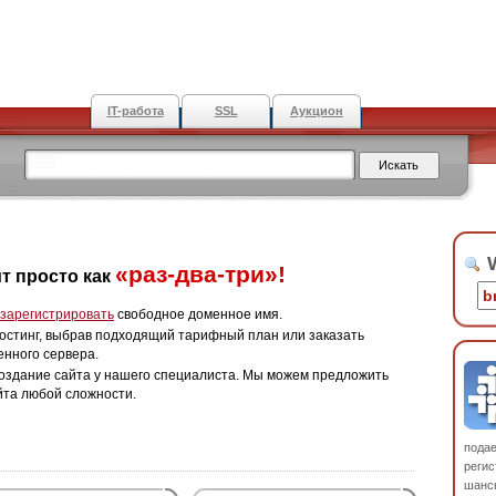
IT-работа
SSL
Аукцион
W
«раз-два-три»!
т просто как
зарегистрировать
свободное доменное имя.
остинг, выбрав подходящий тарифный план или заказать
енного сервера.
оздание сайта у нашего специалиста. Мы можем предложить
йта любой сложности.
пода
регис
шанс