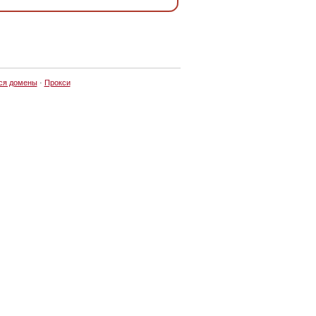
ся домены
·
Прокси