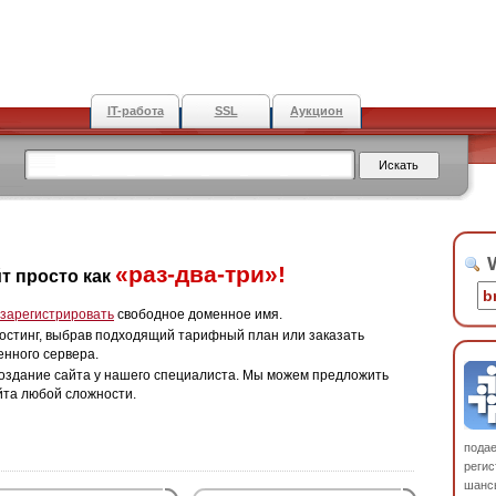
IT-работа
SSL
Аукцион
W
«раз-два-три»!
т просто как
зарегистрировать
свободное доменное имя.
остинг, выбрав подходящий тарифный план или заказать
енного сервера.
оздание сайта у нашего специалиста. Мы можем предложить
йта любой сложности.
пода
регис
шанс