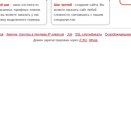
ой шаг
- заказ хостинга из
Шаг третий
- создание сайта. Вы
агаемых тарифных планов.
можете заказать сайт любой
 вы можете заказать у нас
сложности, связавшись с нашим
овку выделенного сервера.
специалистом.
ов
·
Аренда, покупка и продажа IP-адресов
·
Job
·
SSL-сертификаты
·
Освобождающие
Домен зарегистрирован через
i7.RU
.
Whois