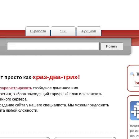
IT-работа
SSL
Аукцион
W
«раз-два-три»!
т просто как
зарегистрировать
свободное доменное имя.
остинг, выбрав подходящий тарифный план или заказать
енного сервера.
оздание сайта у нашего специалиста. Мы можем предложить
йта любой сложности.
пода
регис
шанс