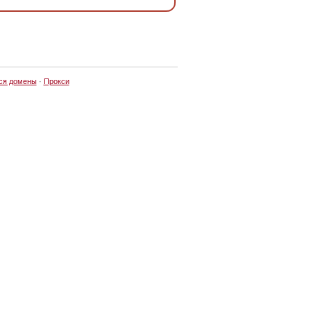
ся домены
·
Прокси