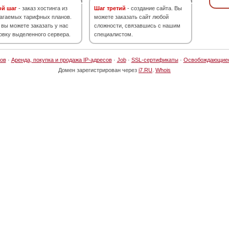
ой шаг
- заказ хостинга из
Шаг третий
- создание сайта. Вы
агаемых тарифных планов.
можете заказать сайт любой
 вы можете заказать у нас
сложности, связавшись с нашим
овку выделенного сервера.
специалистом.
ов
·
Аренда, покупка и продажа IP-адресов
·
Job
·
SSL-сертификаты
·
Освобождающие
Домен зарегистрирован через
i7.RU
.
Whois