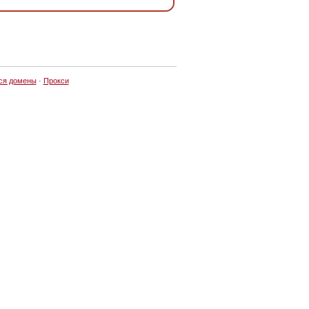
ся домены
·
Прокси