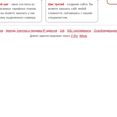
ой шаг
- заказ хостинга из
Шаг третий
- создание сайта. Вы
агаемых тарифных планов.
можете заказать сайт любой
 вы можете заказать у нас
сложности, связавшись с нашим
овку выделенного сервера.
специалистом.
ов
·
Аренда, покупка и продажа IP-адресов
·
Job
·
SSL-сертификаты
·
Освобождающие
Домен зарегистрирован через
i7.RU
.
Whois