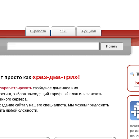
IT-работа
SSL
Аукцион
W
«раз-два-три»!
т просто как
зарегистрировать
свободное доменное имя.
остинг, выбрав подходящий тарифный план или заказать
енного сервера.
оздание сайта у нашего специалиста. Мы можем предложить
йта любой сложности.
пода
регис
шанс