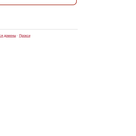
ся домены
·
Прокси