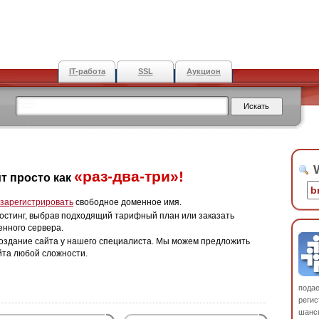
IT-работа
SSL
Аукцион
W
«раз-два-три»!
т просто как
зарегистрировать
свободное доменное имя.
остинг, выбрав подходящий тарифный план или заказать
енного сервера.
оздание сайта у нашего специалиста. Мы можем предложить
йта любой сложности.
пода
регис
шанс