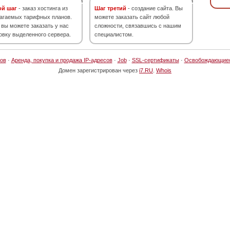
ой шаг
- заказ хостинга из
Шаг третий
- создание сайта. Вы
агаемых тарифных планов.
можете заказать сайт любой
 вы можете заказать у нас
сложности, связавшись с нашим
овку выделенного сервера.
специалистом.
ов
·
Аренда, покупка и продажа IP-адресов
·
Job
·
SSL-сертификаты
·
Освобождающие
Домен зарегистрирован через
i7.RU
.
Whois