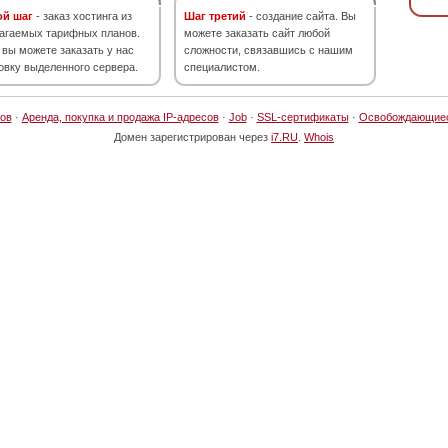
ой шаг
- заказ хостинга из
Шаг третий
- создание сайта. Вы
агаемых тарифных планов.
можете заказать сайт любой
 вы можете заказать у нас
сложности, связавшись с нашим
овку выделенного сервера.
специалистом.
ов
·
Аренда, покупка и продажа IP-адресов
·
Job
·
SSL-сертификаты
·
Освобождающие
Домен зарегистрирован через
i7.RU
.
Whois