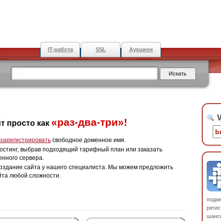
IT-работа
SSL
Аукцион
W
«раз-два-три»!
т просто как
зарегистрировать
свободное доменное имя.
остинг, выбрав подходящий тарифный план или заказать
енного сервера.
оздание сайта у нашего специалиста. Мы можем предложить
йта любой сложности.
пода
регис
шанс