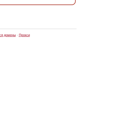
ся домены
·
Прокси