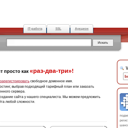
IT-работа
SSL
Аукцион
W
«раз-два-три»!
т просто как
зарегистрировать
свободное доменное имя.
остинг, выбрав подходящий тарифный план или заказать
енного сервера.
оздание сайта у нашего специалиста. Мы можем предложить
йта любой сложности.
пода
регис
шанс