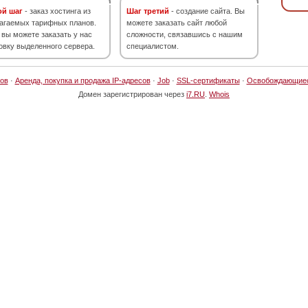
ой шаг
- заказ хостинга из
Шаг третий
- создание сайта. Вы
агаемых тарифных планов.
можете заказать сайт любой
 вы можете заказать у нас
сложности, связавшись с нашим
овку выделенного сервера.
специалистом.
ов
·
Аренда, покупка и продажа IP-адресов
·
Job
·
SSL-сертификаты
·
Освобождающие
Домен зарегистрирован через
i7.RU
.
Whois