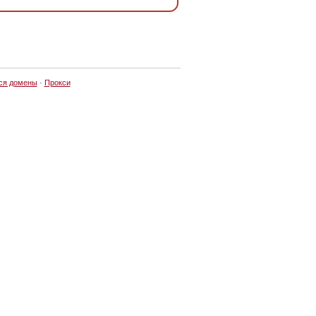
ся домены
·
Прокси