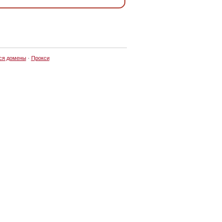
ся домены
·
Прокси