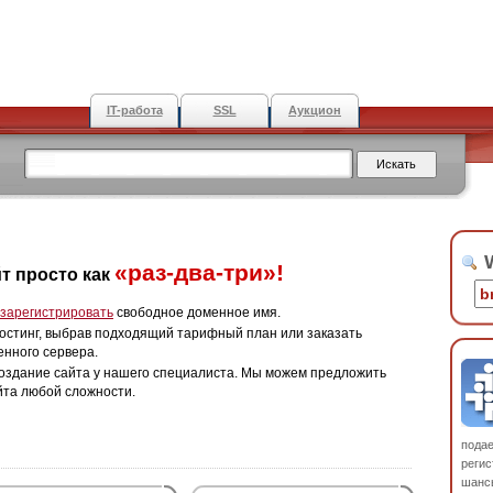
IT-работа
SSL
Аукцион
W
«раз-два-три»!
т просто как
зарегистрировать
свободное доменное имя.
остинг, выбрав подходящий тарифный план или заказать
енного сервера.
оздание сайта у нашего специалиста. Мы можем предложить
йта любой сложности.
пода
регис
шанс