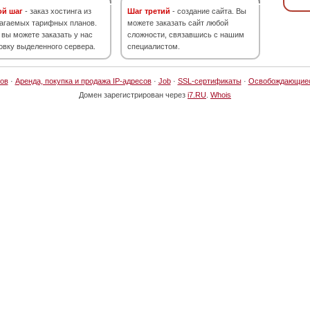
ой шаг
- заказ хостинга из
Шаг третий
- создание сайта. Вы
агаемых тарифных планов.
можете заказать сайт любой
 вы можете заказать у нас
сложности, связавшись с нашим
овку выделенного сервера.
специалистом.
ов
·
Аренда, покупка и продажа IP-адресов
·
Job
·
SSL-сертификаты
·
Освобождающие
Домен зарегистрирован через
i7.RU
.
Whois