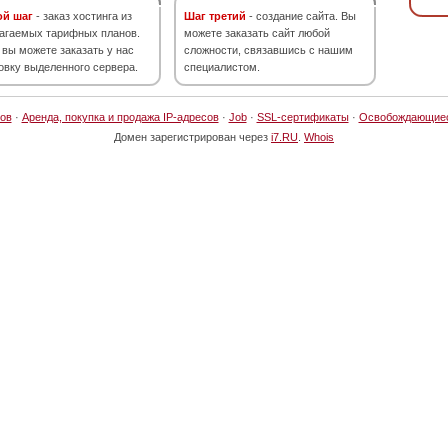
ой шаг
- заказ хостинга из
Шаг третий
- создание сайта. Вы
агаемых тарифных планов.
можете заказать сайт любой
 вы можете заказать у нас
сложности, связавшись с нашим
овку выделенного сервера.
специалистом.
ов
·
Аренда, покупка и продажа IP-адресов
·
Job
·
SSL-сертификаты
·
Освобождающие
Домен зарегистрирован через
i7.RU
.
Whois