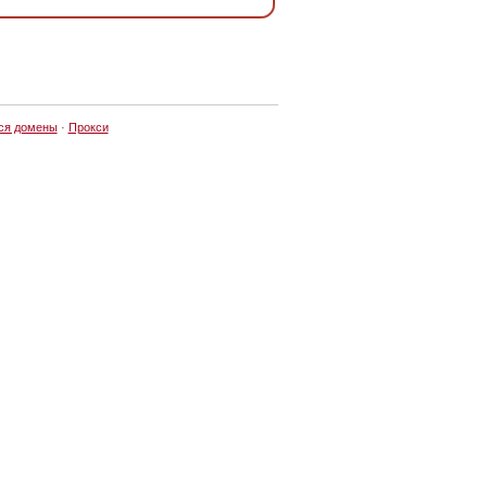
ся домены
·
Прокси