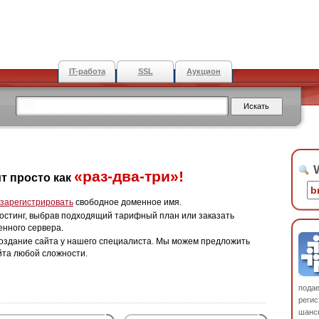
IT-работа
SSL
Аукцион
W
«раз-два-три»!
т просто как
зарегистрировать
свободное доменное имя.
остинг, выбрав подходящий тарифный план или заказать
енного сервера.
оздание сайта у нашего специалиста. Мы можем предложить
йта любой сложности.
пода
регис
шанс