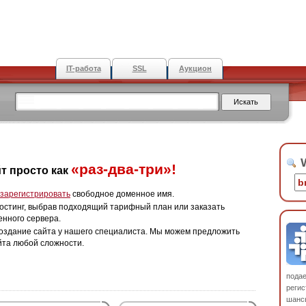
IT-работа
SSL
Аукцион
W
«раз-два-три»!
т просто как
зарегистрировать
свободное доменное имя.
остинг, выбрав подходящий тарифный план или заказать
енного сервера.
оздание сайта у нашего специалиста. Мы можем предложить
йта любой сложности.
пода
регис
шанс