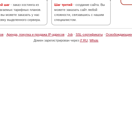
ой шаг
- заказ хостинга из
Шаг третий
- создание сайта. Вы
агаемых тарифных планов.
можете заказать сайт любой
 вы можете заказать у нас
сложности, связавшись с нашим
овку выделенного сервера.
специалистом.
ов
·
Аренда, покупка и продажа IP-адресов
·
Job
·
SSL-сертификаты
·
Освобождающие
Домен зарегистрирован через
i7.RU
.
Whois