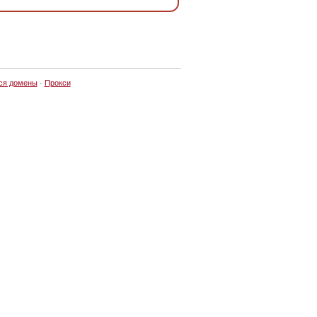
ся домены
·
Прокси