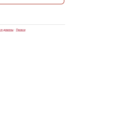
ся домены
·
Прокси