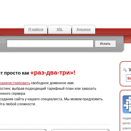
IT-работа
SSL
Аукцион
W
«раз-два-три»!
т просто как
зарегистрировать
свободное доменное имя.
остинг, выбрав подходящий тарифный план или заказать
енного сервера.
оздание сайта у нашего специалиста. Мы можем предложить
йта любой сложности.
пода
регис
шанс