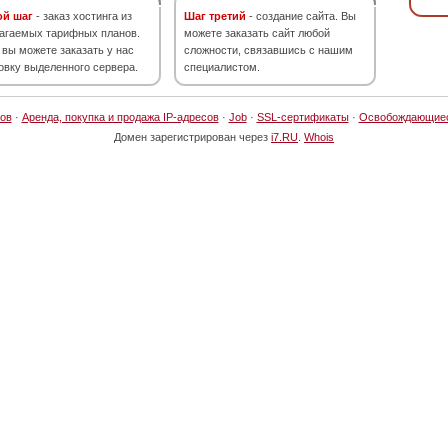
ой шаг
- заказ хостинга из
Шаг третий
- создание сайта. Вы
агаемых тарифных планов.
можете заказать сайт любой
 вы можете заказать у нас
сложности, связавшись с нашим
овку выделенного сервера.
специалистом.
ов
·
Аренда, покупка и продажа IP-адресов
·
Job
·
SSL-сертификаты
·
Освобождающие
Домен зарегистрирован через
i7.RU
.
Whois